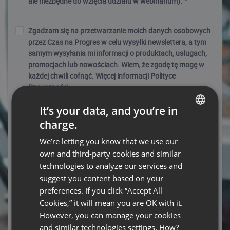
ale niezbędne do wzięcia udziału w webinarium).
Zgadzam się na przetwarzanie moich danych osobowych
przez Czas na Progres w celu wysyłki newslettera, a tym
samym wysyłania mi informacji o produktach, usługach,
promocjach lub nowościach. Wiem, że zgodę tę mogę w
każdej chwili cofnąć. Więcej informacji Polityce
Prywatności.
It’s your data, and you’re in
Link
charge.
ENGLISH
Polityka Prywatności ClickMeeting
https://clickmeeting.com/pl/legal
We’re letting you know that we use our
FRENCH
own and third-party cookies and similar
GERMAN
Link
technologies to analyze our services and
Polityka Prywatności Czas na Progres
suggest you content based on your
POLISH
https://czasnaprogres.com.pl/
preferences. If you click “Accept All
RUSSIAN
Cookies,” it will mean you are OK with it.
SPANISH
However, you can manage your cookies
Required fields
and similar technologies settings. How?