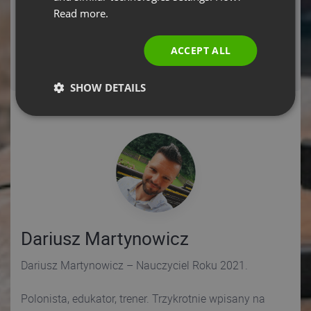
PORTUGUESE
REGISTER NOW
Read more.
ITALIAN
ACCEPT ALL
If you have already registered and can't locate
your registration confirmation email,
click here!
System configuration test.
Click here!
SHOW DETAILS
Dariusz Martynowicz
Dariusz Martynowicz – Nauczyciel Roku 2021.
Polonista, edukator, trener. Trzykrotnie wpisany na