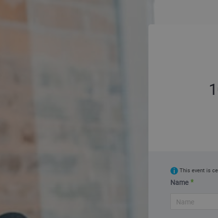
1
This event is ce
Name