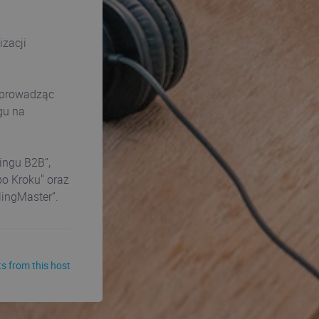
izacji
, prowadząc
gu na
tingu B2B”,
po Kroku" oraz
lingMaster”.
s from this host