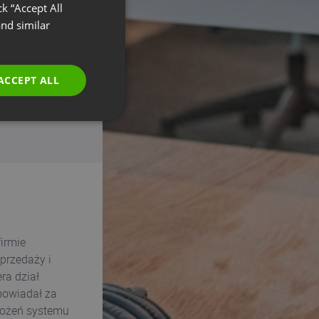
k “Accept All
FRENCH
nd similar
GERMAN
Required fields
POLISH
ACCEPT ALL
RUSSIAN
SPANISH
PORTUGUESE
ITALIAN
irmie
przedaży i
ra dział
powiadał za
rożeń systemu