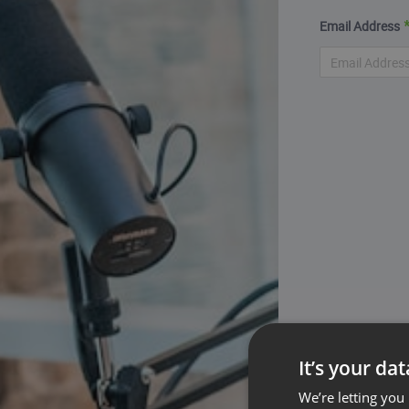
Email Address
It’s your da
Link
We’re letting you
Polityka Prywat