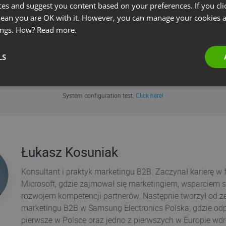
om/pl/legal
ces and suggest you content based on your preferences. If you clic
 mean you are OK with it. However, you can manage your cookies a
ings. How?
Read more.
REGISTER NOW
LS
If you have already registered and can't locate
your registration confirmation email,
click here!
System configuration test.
Click here!
Łukasz Kosuniak
Konsultant i praktyk marketingu B2B. Zaczynał karierę w f
Microsoft, gdzie zajmował się marketingiem, wsparciem s
rozwojem kompetencji partnerów. Następnie tworzył od ze
marketingu B2B w Samsung Electronics Polska, gdzie od
pierwsze w Polsce oraz jedno z pierwszych w Europie wd