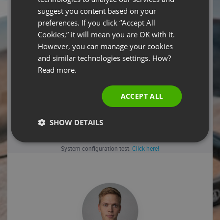
Je reconnais que les informations renseignées dans le
suggest you content based on your
POLISH
présent formulaire sont facultatives mais nécessaires à la
preferences. If you click “Accept All
réception du manuel. Je suis également informé(e) de mon
RUSSIAN
Cookies,” it will mean you are OK with it.
droit de retirer à tout moment ce consentement.
SPANISH
However, you can manage your cookies
and similar technologies settings. How?
PORTUGUESE
Read more.
Required fields
ITALIAN
REGISTER NOW
ACCEPT ALL
SHOW DETAILS
If you have already registered and can't locate
your registration confirmation email,
click here!
System configuration test.
Click here!