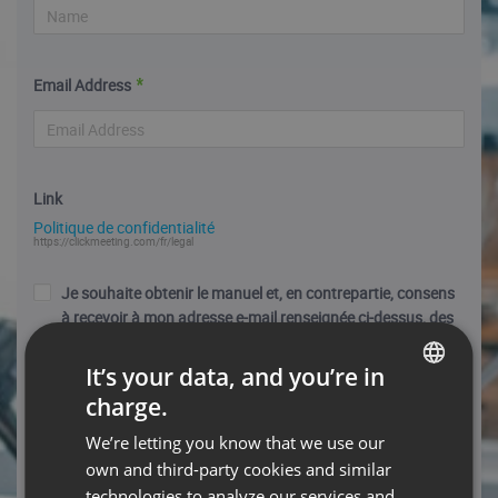
Email Address
Link
Politique de confidentialité
https://clickmeeting.com/fr/legal
Je souhaite obtenir le manuel et, en contrepartie, consens
à recevoir à mon adresse e-mail renseignée ci-dessus, des
informations commerciales, de la part de ClickMeeting Sp.
z.o.o., dont le siège social est établi à Gdansk, Pologne.
It’s your data, and you’re in
Ces informations seront relatives à ses produits, services,
charge.
ENGLISH
offres promotionnelles, offres spéciales, actualités et
événements. Je suis informé(e) que mes informations
We’re letting you know that we use our
FRENCH
seront traitées conformément à la politique de
own and third-party cookies and similar
GERMAN
confidentialité de ClickMeeting clickmeeting.com/fr/legal.
technologies to analyze our services and