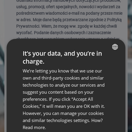
Gdańsku informacji handlowych dotyczących produktów,
usług, promocji, ofert specjalnych, nowości i wydarzeń za
pośrednictwem wiadomości e-mail na podany przeze mnie
w adres. Moje dane będą przetwarzane zgodnie z Polityką
Prywatności. Wiem, że mogę ww. zgodę w każdej chwili
wycofać. Podanie danych osobowych i zaznaczenie
checkboxa jest warunkiem wykonania umowy o udział w
webinarium przez ClickMeeting Sp. z o.o. (jest dobrowolne,
It’s your data, and you’re in
ale niezbędne do wzięcia udziału w webinarium).
charge.
ENGLISH
We’re letting you know that we use our
Link
FRENCH
own and third-party cookies and similar
Polityka Prywatności ClickMeeting
GERMAN
https://clickmeeting.com/pl/legal
technologies to analyze our services and
suggest you content based on your
POLISH
preferences. If you click “Accept All
Required fields
RUSSIAN
Cookies,” it will mean you are OK with it.
REGISTER NOW
SPANISH
However, you can manage your cookies
and similar technologies settings. How?
PORTUGUESE
Read more.
If you have already registered and can't locate