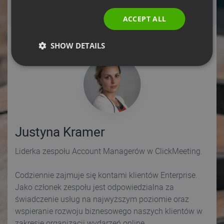
ITALIAN
your registration confirmation email,
click here!
ACCEPT ALL
System configuration test.
Click here!
SHOW DETAILS
Justyna Kramer
Liderka zespołu Account Managerów w ClickMeeting.
Codziennie zajmuje się kontami klientów Enterprise.
Jako członek zespołu jest odpowiedzialna za
świadczenie usług na najwyższym poziomie oraz
wspieranie rozwoju biznesowego naszych klientów w
zakresie organizacji wydarzeń online.