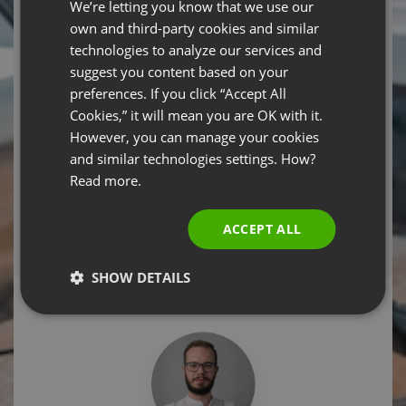
We’re letting you know that we use our
wycofać. Podanie danych osobowych i zaznaczenie
FRENCH
checkboxa jest warunkiem wykonania umowy o udział w
own and third-party cookies and similar
GERMAN
webinarium przez ClickMeeting Sp. z o.o. (jest dobrowolne,
technologies to analyze our services and
ale niezbędne do wzięcia udziału w webinarium).
suggest you content based on your
POLISH
preferences. If you click “Accept All
RUSSIAN
Cookies,” it will mean you are OK with it.
Required fields
SPANISH
However, you can manage your cookies
and similar technologies settings. How?
PORTUGUESE
REGISTER NOW
Read more.
ITALIAN
If you have already registered and can't locate
ACCEPT ALL
your registration confirmation email,
click here!
System configuration test.
Click here!
SHOW DETAILS