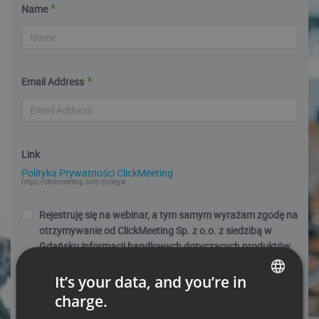
Name
Email Address
Link
Polityka Prywatności ClickMeeting
https://clickmeeting.com/pl/legal
Rejestruję się na webinar, a tym samym wyrażam zgodę na
otrzymywanie od ClickMeeting Sp. z o.o. z siedzibą w
Gdańsku informacji handlowych dotyczących produktów,
usług, promocji, ofert specjalnych, nowości i wydarzeń za
pośrednictwem wiadomości e-mail na podany przeze mnie
It’s your data, and you’re in
w adres. Moje dane będą przetwarzane zgodnie z Polityką
charge.
ENGLISH
Prywatności. Wiem, że mogę ww. zgodę w każdej chwili