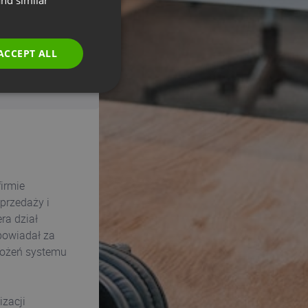
nd similar
Required fields
GERMAN
POLISH
ACCEPT ALL
RUSSIAN
SPANISH
PORTUGUESE
ITALIAN
irmie
przedaży i
ra dział
powiadał za
rożeń systemu
izacji