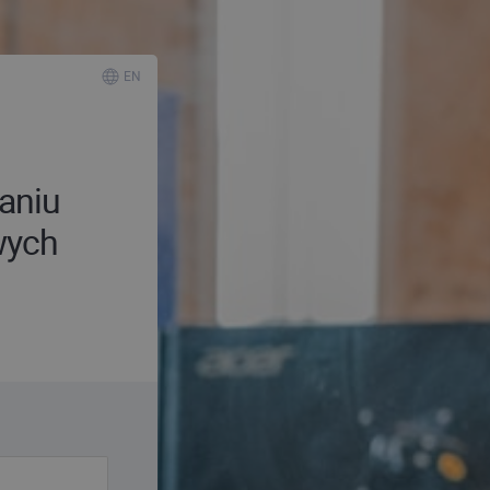
EN
aniu
wych