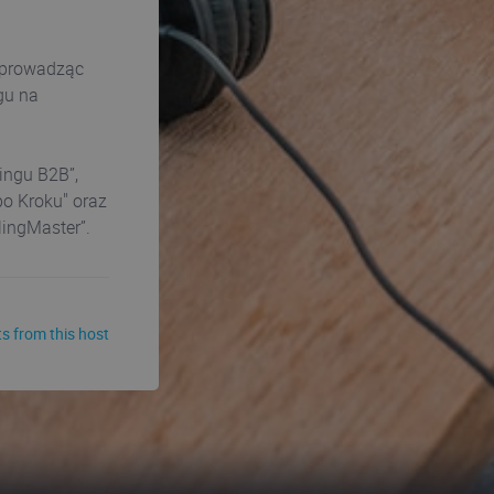
, prowadząc
gu na
tingu B2B”,
po Kroku" oraz
lingMaster”.
s from this host