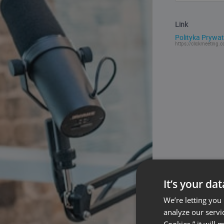
Link
Polityka Prywat
https://clickmeeting.c
It’s your da
We’re letting you
analyze our servi