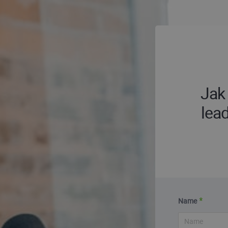
Jak
lea
Name