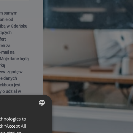
 tym samym
anie od
dzibą w Gdańsku
zących
fert
zeń za
-mail na
 Moje dane będą
yką
 ww. zgodę w
ie danych
ckboxa jest
 o udział w
 z o.o. (jest
 wzięcia udziału
chnologies to
ENGLISH
k “Accept All
FRENCH