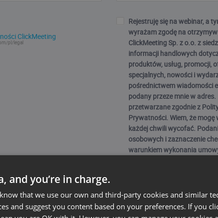
Rejestruję się na webinar, a
wyrażam zgodę na otrzymyw
ności ClickMeeting
ClickMeeting Sp. z o.o. z sie
om/pl/legal
informacji handlowych dotyc
produktów, usług, promocji, o
specjalnych, nowości i wydar
pośrednictwem wiadomości e
podany przeze mnie w adres.
przetwarzane zgodnie z Polit
Prywatności. Wiem, że mogę
każdej chwili wycofać. Podan
osobowych i zaznaczenie che
warunkiem wykonania umowy
webinarium przez ClickMeeting Sp.
dobrowolne, ale niezbędne do
ta, and you’re in charge.
w webinarium).
 know that we use our own and third-party cookies and similar te
ces and suggest you content based on your preferences. If you clic