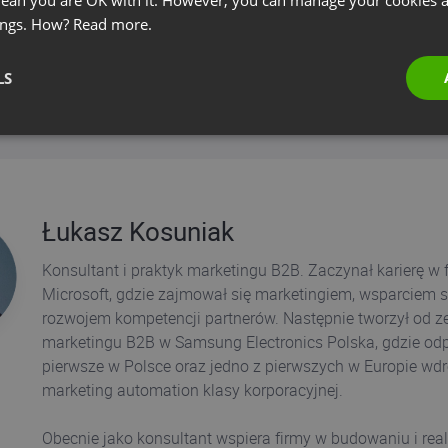
 mean you are OK with it. However, you can manage your cookies a
REGISTER NOW
ings. How?
Read more.
If you have already registered and can't locate
LS
your registration confirmation email,
click here!
System configuration test.
Click here!
Łukasz Kosuniak
Konsultant i praktyk marketingu B2B. Zaczynał karierę w f
Microsoft, gdzie zajmował się marketingiem, wsparciem s
rozwojem kompetencji partnerów. Następnie tworzył od ze
marketingu B2B w Samsung Electronics Polska, gdzie od
pierwsze w Polsce oraz jedno z pierwszych w Europie wd
marketing automation klasy korporacyjnej.
Obecnie jako konsultant wspiera firmy w budowaniu i real