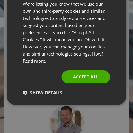
We’re letting you know that we use our
FRENCH
Email Address
own and third-party cookies and similar
GERMAN
technologies to analyze our services and
suggest you content based on your
POLISH
preferences. If you click “Accept All
RUSSIAN
Cookies,” it will mean you are OK with it.
Required fields
SPANISH
However, you can manage your cookies
REGISTER NOW
and similar technologies settings. How?
PORTUGUESE
Read more.
ITALIAN
If you have already registered and can't locate
your registration confirmation email,
click here!
ACCEPT ALL
System configuration test.
Click here!
SHOW DETAILS