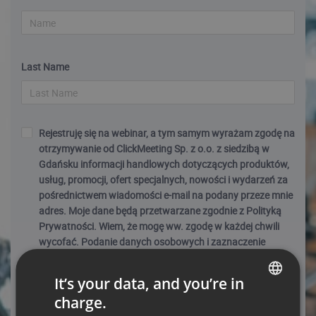
Last Name
Rejestruję się na webinar, a tym samym wyrażam zgodę na
otrzymywanie od ClickMeeting Sp. z o.o. z siedzibą w
Gdańsku informacji handlowych dotyczących produktów,
usług, promocji, ofert specjalnych, nowości i wydarzeń za
pośrednictwem wiadomości e-mail na podany przeze mnie
adres. Moje dane będą przetwarzane zgodnie z Polityką
Prywatności. Wiem, że mogę ww. zgodę w każdej chwili
wycofać. Podanie danych osobowych i zaznaczenie
checkboxa jest warunkiem wykonania umowy o udział w
webinarium przez ClickMeeting Sp. z o.o. (jest dobrowolne,
It’s your data, and you’re in
ale niezbędne do wzięcia udziału w webinarium).
charge.
ENGLISH