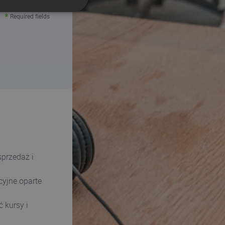
SPANISH
Required fields
PORTUGUESE
ITALIAN
sprzedaż i
cyjne oparte
 kursy i