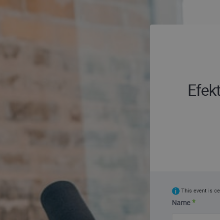
Efek
This event is ce
Name