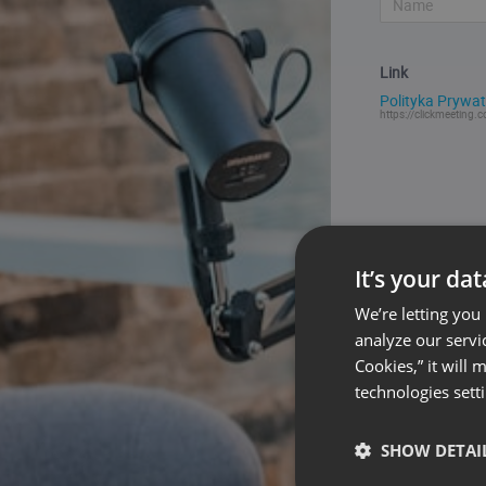
Link
Polityka Prywat
https://clickmeeting.c
It’s your da
We’re letting you
analyze our servi
Cookies,” it will
technologies sett
SHOW DETAI