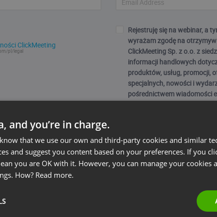
Rejestruję się na webinar, a
wyrażam zgodę na otrzymyw
ności ClickMeeting
ClickMeeting Sp. z o.o. z sie
om/pl/legal
informacji handlowych dotyc
produktów, usług, promocji, o
specjalnych, nowości i wydar
pośrednictwem wiadomości e
podany przeze mnie w adres.
przetwarzane zgodnie z Polit
ta, and you’re in charge.
Prywatności. Wiem, że mogę
każdej chwili wycofać. Podan
 know that we use our own and third-party cookies and similar te
osobowych i zaznaczenie che
ces and suggest you content based on your preferences. If you clic
warunkiem wykonania umowy
 mean you are OK with it. However, you can manage your cookies a
webinarium przez ClickMeeting Sp.
ings. How?
Read more.
dobrowolne, ale niezbędne do
w webinarium).
LS