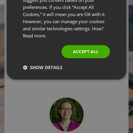
POLISH
webinarium przez ClickMeeting Sp. z o.o. (jest dobrowolne,
preferences. If you click “Accept All
ale niezbędne do wzięcia udziału w webinarium).
RUSSIAN
Cookies,” it will mean you are OK with it.
SPANISH
However, you can manage your cookies
and similar technologies settings. How?
PORTUGUESE
Required fields
Read more.
ITALIAN
REGISTER NOW
ACCEPT ALL
If you have already registered and can't locate
SHOW DETAILS
your registration confirmation email,
click here!
System configuration test.
Click here!