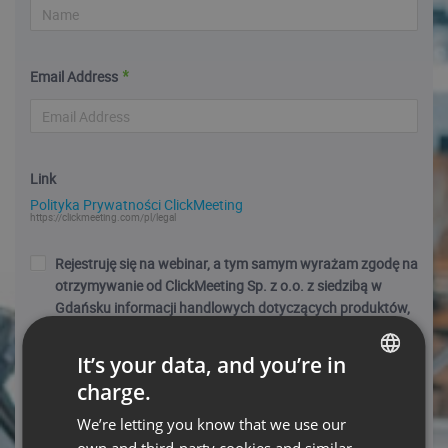
Email Address
Link
Polityka Prywatności ClickMeeting
https://clickmeeting.com/pl/legal
Rejestruję się na webinar, a tym samym wyrażam zgodę na
otrzymywanie od ClickMeeting Sp. z o.o. z siedzibą w
Gdańsku informacji handlowych dotyczących produktów,
usług, promocji, ofert specjalnych, nowości i wydarzeń za
pośrednictwem wiadomości e-mail na podany przeze mnie
It’s your data, and you’re in
w adres. Moje dane będą przetwarzane zgodnie z Polityką
charge.
Prywatności. Wiem, że mogę ww. zgodę w każdej chwili
ENGLISH
wycofać. Podanie danych osobowych i zaznaczenie
We’re letting you know that we use our
FRENCH
checkboxa jest warunkiem wykonania umowy o udział w
own and third-party cookies and similar