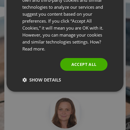
webinarium przez ClickMeeting Sp. z o.o. (jest dobrowolne,
GERMAN
technologies to analyze our services and
ale niezbędne do wzięcia udziału w webinarium).
suggest you content based on your
POLISH
preferences. If you click “Accept All
RUSSIAN
Cookies,” it will mean you are OK with it.
Required fields
SPANISH
However, you can manage your cookies
and similar technologies settings. How?
REGISTER NOW
PORTUGUESE
Read more.
ITALIAN
If you have already registered and can't locate
ACCEPT ALL
your registration confirmation email,
click here!
System configuration test.
Click here!
SHOW DETAILS