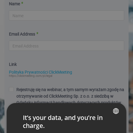
Name
Email Address
Link
Polityka Prywatności ClickMeeting
https://clickmeeting.com/pl/legal
Rejestruję się na webinar, a tym samym wyrażam zgodę na
otrzymywanie od ClickMeeting Sp. z o.o. z siedzibą w
Gdańsku informacji handlowych dotyczących produktów,
usług, promocji, ofert specjalnych, nowości i wydarzeń za
pośrednictwem wiadomości e-mail na podany przeze mnie
It’s your data, and you’re in
w adres. Moje dane będą przetwarzane zgodnie z Polityką
charge.
ENGLISH
Prywatności. Wiem, że mogę ww. zgodę w każdej chwili