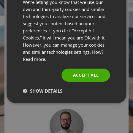
We’re letting you know that we use our
wycofać. Podanie danych osobowych i zaznaczenie
FRENCH
checkboxa jest warunkiem wykonania umowy o udział w
own and third-party cookies and similar
GERMAN
webinarium przez ClickMeeting Sp. z o.o. (jest dobrowolne,
technologies to analyze our services and
ale niezbędne do wzięcia udziału w webinarium).
suggest you content based on your
POLISH
preferences. If you click “Accept All
RUSSIAN
Cookies,” it will mean you are OK with it.
Required fields
SPANISH
However, you can manage your cookies
and similar technologies settings. How?
PORTUGUESE
REGISTER NOW
Read more.
ITALIAN
If you have already registered and can't locate
ACCEPT ALL
your registration confirmation email,
click here!
System configuration test.
Click here!
SHOW DETAILS