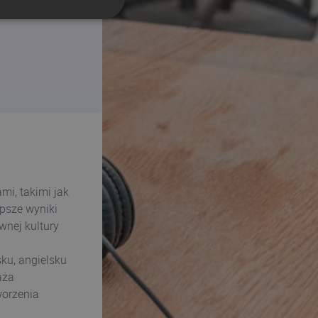
SPANISH
Required fields
PORTUGUESE
ITALIAN
i, takimi jak
epsze wyniki
wnej kultury
ku, angielsku
aża
worzenia