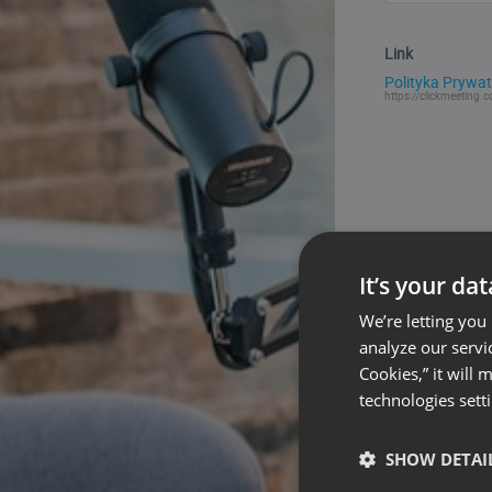
Link
Polityka Prywat
https://clickmeeting.c
It’s your da
We’re letting you
analyze our servi
Cookies,” it will
technologies sett
SHOW DETAI