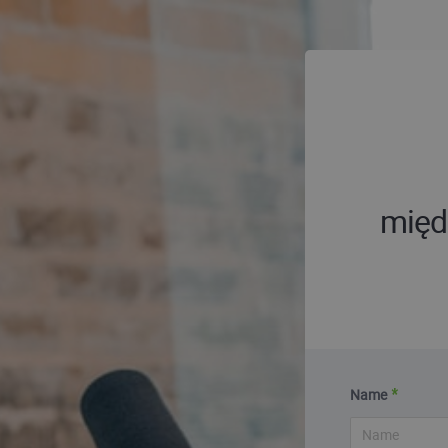
międz
Name