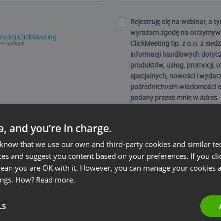
Rejestruję się na webinar, a
wyrażam zgodę na otrzymyw
ności ClickMeeting
ClickMeeting Sp. z o.o. z sie
om/pl/legal
informacji handlowych dotyc
produktów, usług, promocji, o
specjalnych, nowości i wydar
pośrednictwem wiadomości e
podany przeze mnie w adres.
przetwarzane zgodnie z Polit
Prywatności. Wiem, że mogę
ta, and you’re in charge.
każdej chwili wycofać. Podan
osobowych i zaznaczenie che
 know that we use our own and third-party cookies and similar te
warunkiem wykonania umowy
ces and suggest you content based on your preferences. If you clic
webinarium przez ClickMeeting Sp.
 mean you are OK with it. However, you can manage your cookies a
dobrowolne, ale niezbędne do
ings. How?
Read more.
w webinarium).
LS