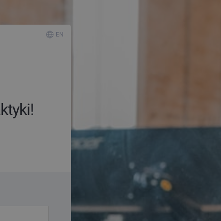
EN
ktyki!