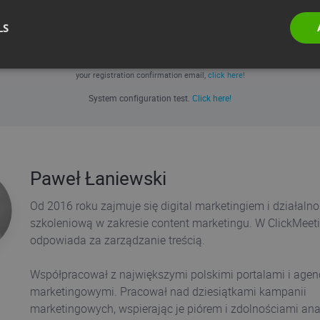
REGISTER NOW
LS
If you have already registered and can't locate
your registration confirmation email,
click here!
System configuration test.
Click here!
Paweł Łaniewski
Od 2016 roku zajmuje się digital marketingiem i działalno
szkoleniową w zakresie content marketingu. W ClickMeet
odpowiada za zarządzanie treścią.
Współpracował z największymi polskimi portalami i agen
marketingowymi. Pracował nad dziesiątkami kampanii
marketingowych, wspierając je piórem i zdolnościami ana