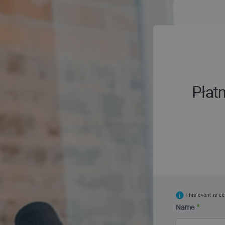
Płat
This event is ce
Name