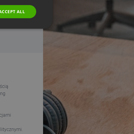
POLISH
Required fields
ACCEPT ALL
RUSSIAN
SPANISH
PORTUGUESE
ITALIAN
ścią
ing
cjami
litycznymi.