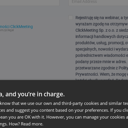
Rejestruję się na webinar, a
wyrażam zgodę na otrzymyw
ności ClickMeeting
ClickMeeting Sp. z o.o. z sie
om/pl/legal
informacji handlowych dotyc
produktów, usług, promocji, o
specjalnych, nowości i wydar
pośrednictwem wiadomości e
podany przeze mnie w adres.
przetwarzane zgodnie z Polit
Prywatności. Wiem, że mogę
każdej chwili wycofać. Podan
osobowych i zaznaczenie che
ta, and you’re in charge.
warunkiem wykonania umowy
webinarium przez ClickMeeting Sp.
 know that we use our own and third-party cookies and similar te
dobrowolne, ale niezbędne do
ces and suggest you content based on your preferences. If you clic
w webinarium).
 mean you are OK with it. However, you can manage your cookies a
ings. How?
Read more.