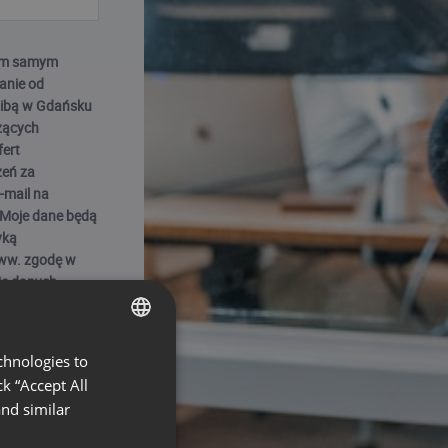
 tym samym
anie od
dzibą w Gdańsku
zących
fert
zeń za
-mail na
 Moje dane będą
yką
 ww. zgodę w
ie danych
ckboxa jest
 o udział w
 z o.o. (jest
chnologies to
ENGLISH
 wzięcia udziału
k “Accept All
FRENCH
nd similar
GERMAN