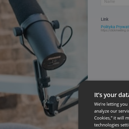
Link
Polityka Prywat
https://clickmeeting.c
It’s your da
We’re letting you
analyze our servi
Cookies,” it will
technologies sett